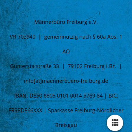
Männer
büro Freiburg e.V.
VR 703940 | gemeinnützig nach § 60a Abs. 1
AO
Günterstalstraße 33 | 79102 Freiburg i.Br. |
info[at]maennerbuero-freiburg.de
IBAN: DE50 6805 0101 0014 5769 84 | BIC:
FRSPDE66XXX | Sparkasse Freiburg-Nördlicher
Breisgau