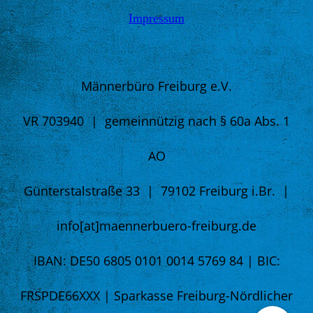
Impressum
Männer
büro Freiburg e.V.
VR 703940 | gemeinnützig nach § 60a Abs. 1
AO
Günterstalstraße 33 | 79102 Freiburg i.Br. |
info[at]maennerbuero-freiburg.de
IBAN: DE50 6805 0101 0014 5769 84 | BIC:
FRSPDE66XXX | Sparkasse Freiburg-Nördlicher